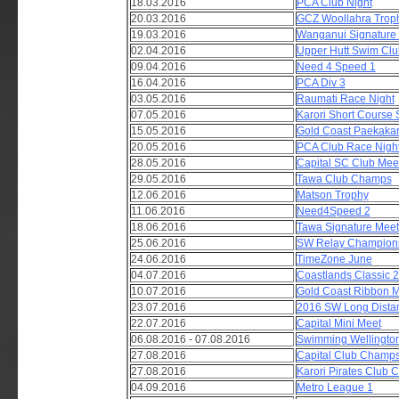
18.03.2016
PCA Club Night
20.03.2016
GCZ Woollahra Trop
19.03.2016
Wanganui Signature
02.04.2016
Upper Hutt Swim Clu
09.04.2016
Need 4 Speed 1
16.04.2016
PCA Div 3
03.05.2016
Raumati Race Night
07.05.2016
Karori Short Course 
15.05.2016
Gold Coast Paekakari
20.05.2016
PCA Club Race Nigh
28.05.2016
Capital SC Club Mee
29.05.2016
Tawa Club Champs
12.06.2016
Matson Trophy
11.06.2016
Need4Speed 2
18.06.2016
Tawa Signature Meet
25.06.2016
SW Relay Champion
24.06.2016
TimeZone June
04.07.2016
Coastlands Classic 
10.07.2016
Gold Coast Ribbon 
23.07.2016
2016 SW Long Dista
22.07.2016
Capital Mini Meet
06.08.2016 - 07.08.2016
Swimming Wellingto
27.08.2016
Capital Club Champ
27.08.2016
Karori Pirates Club
04.09.2016
Metro League 1