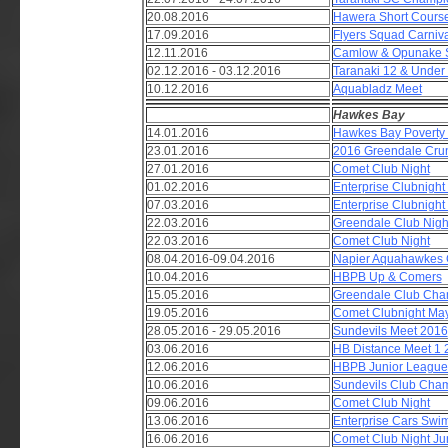
20.08.2016
Hawera Short Course
17.09.2016
Flyers Squad Carniva
12.11.2016
Camlow & Opunake S
02.12.2016 - 03.12.2016
Taranaki 12 & Unde
10.12.2016
Aquabladz Meet
Hawkes Bay
14.01.2016
Hawkes Bay Poverty
23.01.2016
2016 Greendale Crun
27.01.2016
Comet Club Night
01.02.2016
Enterprise Clubnight
07.03.2016
Enterprise Clubnight
22.03.2016
Greendale Club Nigh
22.03.2016
Comet Club Night
08.04.2016-09.04.2016
Napier Aquahawkes
10.04.2016
HBPB Up & Comers
15.05.2016
Greendale Club Ch
19.05.2016
Comet Clubnight May
28.05.2016 - 29.05.2016
Sundevils Meet 2016
03.06.2016
HB Distance Meet 1 
12.06.2016
HBPB Junior League
10.06.2016
Sundevils Club Ch
09.06.2016
Comet Club Night
13.06.2016
Enterprise Cars Swi
16.06.2016
Comet Club Night Ju