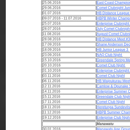
25.06.2016
East Coast Champio
29.06.2016
Comet Clubnight Ju
01.07.2016
HB Distance League
09.07.2016 - 11.07.2016
HBPB Winter Champi
25.07.2016
Enterprise Clubnight
28.07.2016
July Comet Clubnigh
11.08.2016
August Comet Clubn
28.08.2016
HB Distance Meet #3
17.09.2016
Shane Anderson Dec
18.09.2016
HB Junior League 3
23.09.2016
NAQ Club Night
15.10.2016
Greendale Spring Me
20.10.2016
Comet Club Night
31.10.2016
Enterprise Clubnight
03.11.2016
Comet Club Night
06.11.2016
HB Waipukurau Mee
12.11.2016
Camlow & Opunake S
14.11.2016
Enterprise Summer C
15.11.2016
Greendale Club Nigh
17.11.2016
Comet Club Night
18.11.2016
Heretunga Sundevils
11.12.2016
HBPB Summer Cham
19.12.2016
Enterprise Club Nigh
Manawatu
30.01.2016
Manawatu Age Grou