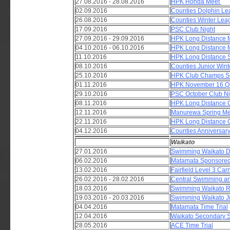
27.08.2016 - 28.08.2016
HPK Honda Meet
02.09.2016
Counties Dolphin Le
26.08.2016
Counties Winter Le
17.09.2016
PSC Club Night
27.09.2016 - 29.09.2016
HPK Long Distance 
04.10.2016 - 06.10.2016
HPK Long Distance 
11.10.2016
HPK Long Distance S
08.10.2016
Counties Junior Win
25.10.2016
HPK Club Champs Se
01.11.2016
HPK November 16 Qu
29.10.2016
PSC October Club Ni
08.11.2016
HPK Long Distance 
12.11.2016
Manurewa Spring Me
22.11.2016
HPK Long Distance 
04.12.2016
Counties Anniversar
Waikato
27.01.2016
Swimming Waikato D
06.02.2016
Matamata Sponsored
13.02.2016
Fairfield Level 3 Carn
26.02.2016 - 28.02.2016
Central Swimming a
18.03.2016
Swimming Waikato R
19.03.2016 - 20.03.2016
Swimming Waikato J
04.04.2016
Matamata Time Trial
12.04.2016
Waikato Secondary 
28.05.2016
ACE Time Trial