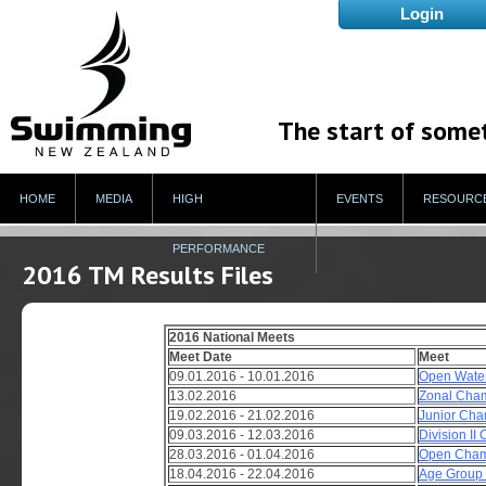
The start of some
HOME
MEDIA
HIGH
EVENTS
RESOURC
PERFORMANCE
2016 TM Results Files
2016 National Meets
Meet Date
Meet
09.01.2016 - 10.01.2016
Open Wate
13.02.2016
Zonal Cha
19.02.2016 - 21.02.2016
Junior Cha
09.03.2016 - 12.03.2016
Division II
28.03.2016 - 01.04.2016
Open Cham
18.04.2016 - 22.04.2016
Age Group