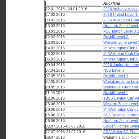
Auckland
22.01.2016 - 24.01.2016
2016 Anthony Mosse 
27.02.2016
2016 United Level 1
03.03.2016
2016 ASA Open Cha
13.03.2016
Northern Zone Level
13.03.2016
PSC March Level 3 
12.03.2016
Roskill Level 2
13.03.2016
Western Zone Level 
14.02.2016
Mt Wellington Club
28.02.2016
Mt Wellinton Club 
06.03.2016
Mt Wellington Club
09.04.2016
2016 Junior Norther
07.04.2016
NSS Level 3
07.05.2016
Roskill Level 3
07.05.2016
Waitakere Zone Leve
28.05.2016
Waterhole 400's and 
11.06.2016
Roskill Level 1
12.06.2016
TBSS Central City P
26.06.2016
Western Zone, Level
26.06.2016
Mt Wellington Centra
25.06.2016
ASA Reverse Distan
26.06.2016
Northern Zone Level
02.07.2016-03.07.2016
Golden Homes Swim
22.07.2016-24.07.2016
ASA Winter SC Cham
29.07.2016
Waterhole Club Nigh