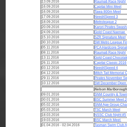
13.09.2016
Raumati Race Night
16.09.2016
Capital Mini Meet
16.09.2016
Tawa 800m Meet
17.09.2016
Need4Speed 3
18.09.2016
Metroleague 2
20.09.2016
Karori Pirates Swash
24.09.2016
Gold Coast Naenae
15.10.2016
SZR Signature Meet
30.10.2016
SW Metro League Fi
05.11.2016
PCA Hardcore Signat
08.11.2016
Raumati Race Night
13.11.2016
Gold Coast Chocolat
26.11.2016
Capital Classic 2016
03.12.2016
Need4Speed 4
04.12.2016
Mitch Tait Memorial C
29.11.2016
Pirates November S
10.12.2016
SW December Open 
Nelson Marlborough
09.01.2016
SNM Country & Tow
30.01.2016
BSC Summer Meet 2
05.02.2016
SNM Age Group Ch
05.03.2016
TSC March Meet
18.03.2016
NSSC Club Night #5
19.03.2016
BSC March Meet
01.04.2016 - 02.04.2016
Tasman Swim Club Ap