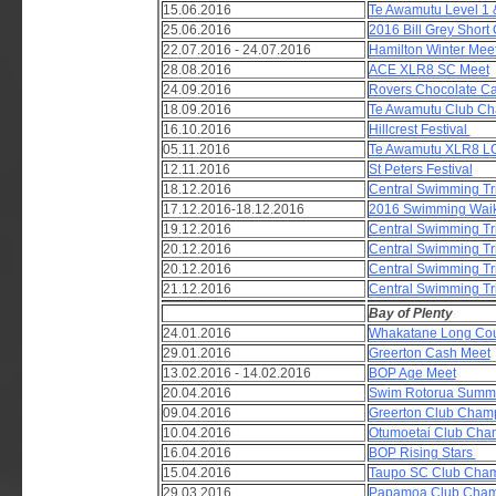
15.06.2016
Te Awamutu Level 1 &
25.06.2016
2016 Bill Grey Short
22.07.2016 - 24.07.2016
Hamilton Winter Mee
28.08.2016
ACE XLR8 SC Meet
24.09.2016
Rovers Chocolate Ca
18.09.2016
Te Awamutu Club C
16.10.2016
Hillcrest Festival
05.11.2016
Te Awamutu XLR8 L
12.11.2016
St Peters Festival
18.12.2016
Central Swimming Tri
17.12.2016-18.12.2016
2016 Swimming Waik
19.12.2016
Central Swimming Tri
20.12.2016
Central Swimming Tri
20.12.2016
Central Swimming Tri
21.12.2016
Central Swimming Tri
Bay of Plenty
24.01.2016
Whakatane Long Cou
29.01.2016
Greerton Cash Meet
13.02.2016 - 14.02.2016
BOP Age Meet
20.04.2016
Swim Rotorua Summe
09.04.2016
Greerton Club Cham
10.04.2016
Otumoetai Club Cha
16.04.2016
BOP Rising Stars
15.04.2016
Taupo SC Club Cha
29.03.2016
Papamoa Club Cham