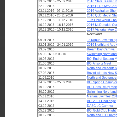
23.09.2016 - 25.09.2016
2016 State Teams S
22.10.2016
2016 QLD OWS Cham
03.11.2016 - 05.11.2016
2016 Australian Sho
19.11.2016 - 20.11.2016
2016 QLD Medal Shot
07.12.2016 - 11.12.2016
13th FINA World Cha
10.12.2016 - 16.12.2016
2016 McDonalds Qu
10.12.2016 - 15.12.2016
2017 Victorian Age 
Northland
09.01.2016
Te Kopuru Swimming
22.01.2016 - 24.01.2016
2016 Northland Age
13.02.2016
Bream Bay Carnival
05.03.16 - 06.03.16
Swimming Northland 
19.03.2016
BOI End of Season 
21.05.2016
BOI Allsorts Meet
10.07.2016
Northland Presentati
07.08.2016
Bay of Islands New 
11.09.2016
Northland September
24.09.2016 - 25.09.2016
BOI Spring Champio
15.10.2016
BOI Lions Relay Mee
30.10.2016
Swimming Northland 
05.11.2016
Manaia Swimfest 20
14.11.2016
BOI 200+ Challenge
03.12.2016
DASC LC Carnival
05.12.2016
BOI Gold Club Night
18.12.2016
Northland LD Champ