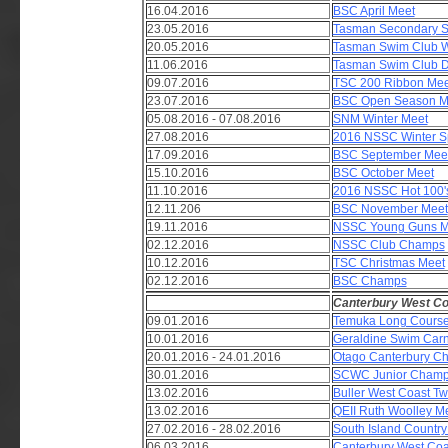
16.04.2016
BSC April Meet
23.05.2016
Tasman Secondary S
20.05.2016
Tasman Swim Club W
11.06.2016
Tasman Swim Club Di
09.07.2016
TSC 200 Ribbon Mee
23.07.2016
BSC Open Season M
05.08.2016 - 07.08.2016
SNM Winter Meet
27.08.2016
2016 NSSC Winter S
17.09.2016
BSC September Mee
15.10.2016
BSC October Meet
11.10.2016
2016 NSSC Hot 100'
12.11.206
BSC November Meet
19.11.2016
NSSC Young Guns M
02.12.2016
NSSC Club Champs
10.12.2016
TSC Christmas Meet
02.12.2016
BSC Champs
Canterbury West C
09.01.2016
Temuka Long Course 
10.01.2016
Geraldine Swim Carn
20.01.2016 - 24.01.2016
Otago Canterbury C
30.01.2016
SCWC Junior Champ
13.02.2016
Buller West Coast Tw
13.02.2016
QEII Ruth Woolley M
27.02.2016 - 28.02.2016
South Island Countr
06.03.2016
Canterbury West Coa