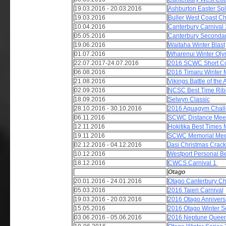
19.03.2016 - 20.03.2016
Ashburton Easter Sp
19.03.2016
Buller West Coast 
10.04.2016
Canterbury Carnival
05.05.2016
Canterbury Seconda
19.06.2016
Waitaha Winter Blast
01.07.2016
Wharenui Winter Ol
22.07.2017-24.07.2016
2016 SCWC Short C
06.08.2016
2016 Timaru Winter
21.08.2016
Vikings Battle of the
02.09.2016
NCSC Best Time Rib
18.09.2016
Selwyn Classic
28.10.2016 - 30.10.2016
2016 Aquagym Chal
06.11.2016
SCWC Distance Mee
12.11.2016
Hokitika Best Times 
19.11.2016
SCWC Memorial Me
02.12.2016 - 04.12.2016
Jasi Christmas Crac
10.12.2016
Westport Personal B
18.12.2016
CWCS Carnival 1
Otago
20.01.2016 - 24.01.2016
Otago Canterbury C
05.03.2016
2016 Taieri Carnival
19.03.2016 - 20.03.2016
2016 Otago Annivers
15.05.2016
2016 Otago Winter Se
03.06.2016 - 05.06.2016
2016 Neptune Queen