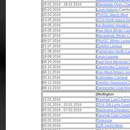
26.02.2016 - 28.02.2016
Manawatu Open Cha
06.03.2016
Levin Autumn
Carniv
20.03.2016
PNASC March Meet
14.05.2016
2016 North Island S
29.05.2016
Ice Breaker Aquatics
19.06.2016
Kiwi West Winter Ca
09.07.2016
Manawhatu Winter 
08.07.2016
PNASC Winter Leag
31.07.2016
Dolphin League
21.08.2016
Palmerston North Car
18.09.2016
Levin League
09.10.2016
Paul Kent Memorial 
16.10.2016
Dannevirke Carnival
06.11.2016
Kiwi West Allstars Ju
20.11.2016
Icebreaker Carnival
04.12.2016
Dolphin Sponsored C
08.12.2016
Dannevirke Club Nig
Wellington
12.01.2016
Raumati Last Chance
22.01.2016 - 25.01.2016
2016 SW Long Cour
05.02.2016 - 07.02.2016
Wairarapa Signature
09.02.2016
Raumati Club Cham
26.02.2016
Timezone
05.03.2016
SZR Sprint Meet